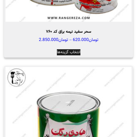
سحر سفید نیمه براق کد ۷۶۰
محدوده
تومان
620.000
–
تومان
2.850.000
قیمت:
این
انتخاب گزینه‌ها
تومان620.000
محصول
تا
دارای
تومان2.850.000
انواع
مختلفی
می
باشد.
گزینه
ها
ممکن
است
در