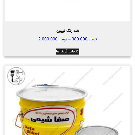
ضد زنگ نیپون
محدوده
تومان
380.000
–
تومان
2.000.000
قیمت:
این
انتخاب گزینه‌ها
تومان380.000
محصول
تا
دارای
تومان2.000.000
انواع
مختلفی
می
باشد.
گزینه
ها
ممکن
است
در