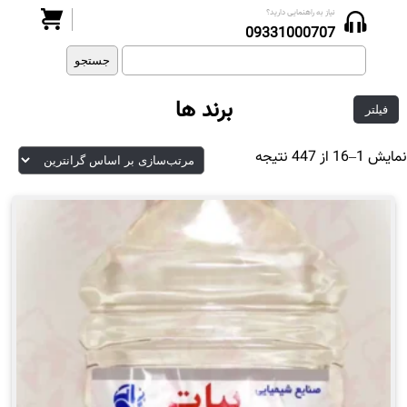
نیاز به راهنمایی دارید؟
جستجو
09331000707
برای:
برند ها
فیلتر
مرتب‌سازی
نمایش 1–16 از 447 نتیجه
بر
اساس
قیمت:
زیاد
به
کم