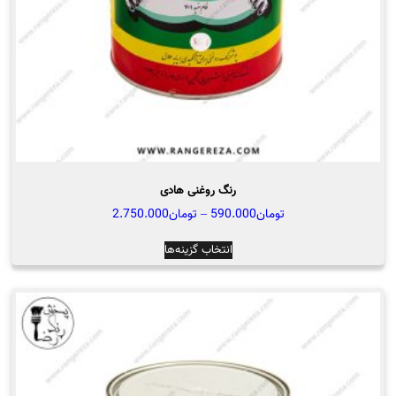
صفحه
محصول
انتخاب
شوند
رنگ روغنی هادی
محدوده
تومان
590.000
–
تومان
2.750.000
قیمت:
این
انتخاب گزینه‌ها
تومان590.000
محصول
تا
دارای
تومان2.750.000
انواع
مختلفی
می
باشد.
گزینه