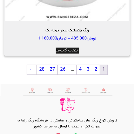
رنگ پلاستیک سحر درجه یک
محدوده
تومان
485.000
–
تومان
1.160.000
قیمت:
این
انتخاب گزینه‌ها
تومان485.000
محصول
تا
دارای
تومان1.160.000
←
28
27
26
…
4
3
2
1
انواع
مختلفی
می
باشد.
گزینه
ها
ممکن
فروش انواع رنگ های ساختمانی و صنعتی در فروشگاه رنگ رضا به
است
صورت تکی و عمده با ارسال به سراسر کشور
در