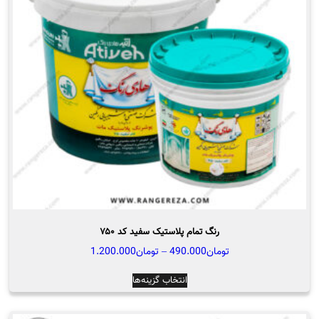
ها
ممکن
است
در
صفحه
محصول
انتخاب
شوند
رنگ تمام پلاستیک سفید کد ۷۵۰
محدوده
تومان
490.000
–
تومان
1.200.000
قیمت:
این
انتخاب گزینه‌ها
تومان490.000
محصول
تا
دارای
تومان1.200.000