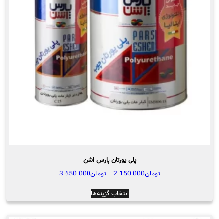
ها
ممکن
است
در
صفحه
محصول
انتخاب
شوند
پلی یورتان پارس اشن
محدوده
تومان
2.150.000
–
تومان
3.650.000
قیمت:
این
انتخاب گزینه‌ها
تومان2.150.000
محصول
تا
دارای
تومان3.650.000