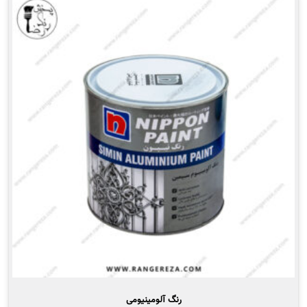
انواع
مختلفی
می
باشد.
گزینه
ها
ممکن
است
در
صفحه
محصول
انتخاب
شوند
رنگ آلومینیومی