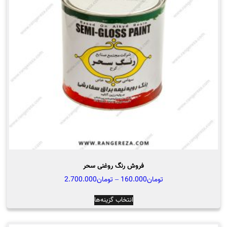
ها
ممکن
است
در
صفحه
محصول
انتخاب
شوند
فروش رنگ روغنی سحر
محدوده
تومان
160.000
–
تومان
2.700.000
قیمت:
این
انتخاب گزینه‌ها
تومان160.000
محصول
تا
دارای
تومان2.700.000