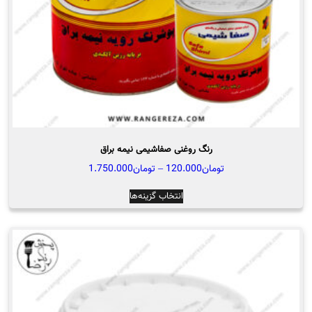
صفحه
محصول
انتخاب
شوند
رنگ روغنی صفاشیمی نیمه براق
محدوده
تومان
120.000
–
تومان
1.750.000
قیمت:
این
انتخاب گزینه‌ها
تومان120.000
محصول
تا
دارای
تومان1.750.000
انواع
مختلفی
می
باشد.
گزینه