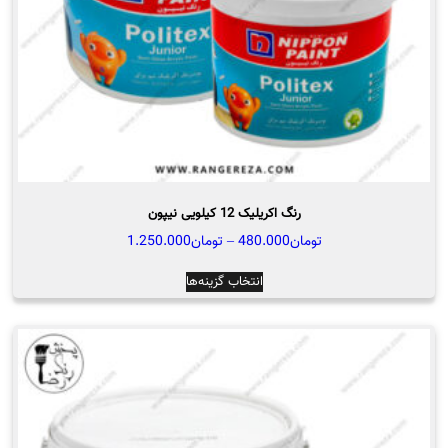
رنگ اکریلیک 12 کیلویی نیپون
محدوده
تومان
480.000
–
تومان
1.250.000
قیمت:
این
انتخاب گزینه‌ها
تومان480.000
محصول
تا
دارای
تومان1.250.000
انواع
مختلفی
می
باشد.
گزینه