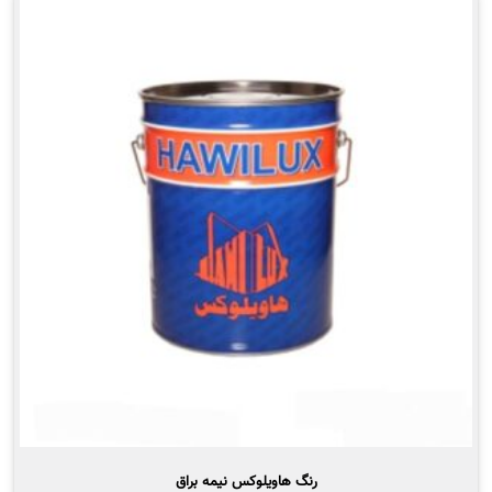
انواع
مختلفی
می
باشد.
گزینه
ها
ممکن
است
در
صفحه
محصول
انتخاب
شوند
رنگ هاویلوکس نیمه براق