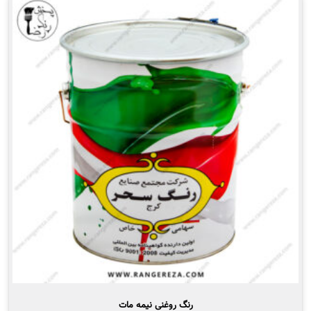
انواع
مختلفی
می
باشد.
گزینه
ها
ممکن
است
در
صفحه
محصول
انتخاب
شوند
رنگ روغنی نیمه مات