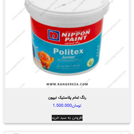
ها
ممکن
است
در
صفحه
محصول
انتخاب
شوند
رنگ تمام پلاستیک نیپون
تومان
1.500.000
افزودن به سبد خرید