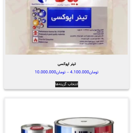
تینر اپوکسی
محدوده
تومان
4.100.000
–
تومان
10.000.000
قیمت:
این
انتخاب گزینه‌ها
تومان4.100.000
محصول
تا
دارای
تومان10.000.000
انواع
مختلفی
می
باشد.
گزینه