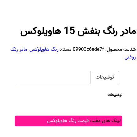
مادر رنگ بنفش 15 هاویلوکس
شناسه محصول:
09903c6ede7f
دسته:
رنگ هاویلوکس
,
مادر رنگ
روغنی
توضیحات
توضیحات
لینک های مفید:
قیمت رنگ هاویلوکس