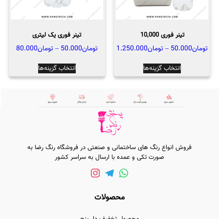
تینر فوری 10,000
تینر فوری یک لیتری
محدوده
محدود
تومان
50.000
–
تومان
1.250.000
تومان
50.000
–
تومان
80.000
قیمت:
قیمت:
این
این
انتخاب گزینه‌ها
انتخاب گزینه‌ها
تومان50.000
ت
محصول
محصول
تا
تا
دارای
دارای
تومان1.250.000
تومان80.000
انواع
انواع
مختلفی
مختلفی
می
می
باشد.
باشد.
گزینه
گزینه
فروش انواع رنگ های ساختمانی و صنعتی در فروشگاه رنگ رضا به
صورت تکی و عمده با ارسال به سراسر کشور
ها
ها
ممکن
ممکن
است
است
در
در
محصولات
صفحه
صفحه