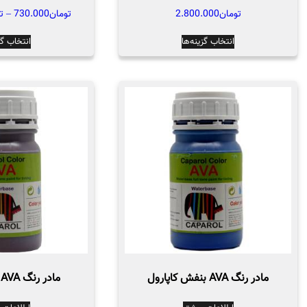
تومان
2.800.000
تومان
730.000
–
ت
این
انتخاب گزینه‌ها
انتخاب گز
محصول
دارای
انواع
مختلفی
می
باشد.
گزینه
ها
ممکن
است
در
صفحه
محصول
انتخاب
مادر رنگ AVA بنفش کاپارول
مادر رنگ AVA سبز کاپارول
شوند