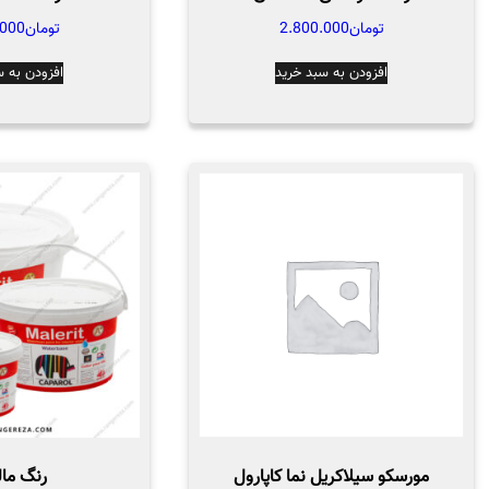
رنگ مورسکو: این رنگ بر پایه آب بوده و مناسب 
تومان
2.800.000
تومان
.000
میباشد.
افزودن به سبد خرید
افزودن به س
مورسکو سیلاکریل نما کاپارول
رنگ ما