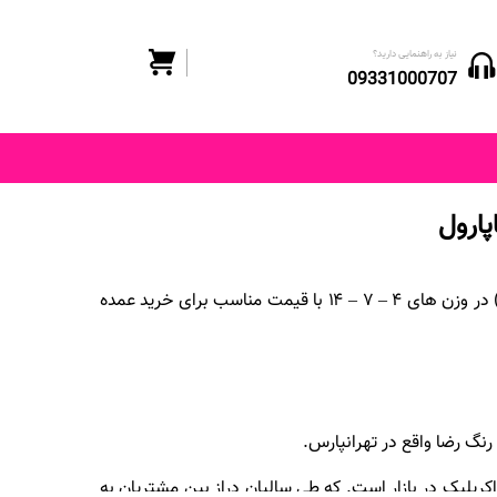
نیاز به راهنمایی دارید؟
09331000707
پارول
فروش انواع رنگ اکریلیک کاپارول (براق – نیمه براق – مات) در وزن های ۴ – ۷ – ۱۴ با قیمت مناسب برای خرید عمده
نگ رضا واقع در تهرانپارس.
کریلیک در بازار است. که طی سالیان دراز بین مشتریان به