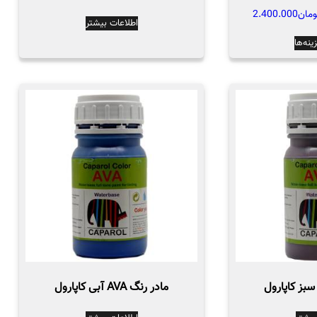
شوند
محدوده
ومان
2.400.000
اطلاعات بیشتر
قیمت:
این
ینه‌ها
تومان730.000
محصول
تا
دارای
تومان2.400.000
انواع
مختلفی
می
باشد.
گزینه
ها
ممکن
است
در
صفحه
محصول
انتخاب
مادر رنگ AVA آبی کاپارول
شوند