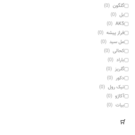
گلگون
(
0
)
بل
(
0
)
)
0
(
AK5
فراز پیشه
(
0
)
مل سید
(
0
)
کحالی
(
0
)
باراد
(
0
)
گلریز
(
0
)
دکور
(
0
)
تیک رول
(
0
)
آکاژو
(
0
)
بیات
(
0
)